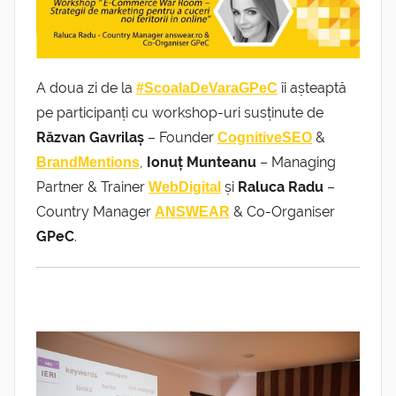
A doua zi de la
îi așteaptă
#
ScoalaDeVaraGPeC
pe participanți
cu workshop-uri susținute de
Răzvan Gavrilaș
– Founder
&
CognitiveSEO
,
Ionuț Munteanu
– Managing
BrandMentions
Partner & Trainer
și
Raluca Radu
–
WebDigital
Country Manager
& Co-Organiser
ANSWEAR
GPeC
.