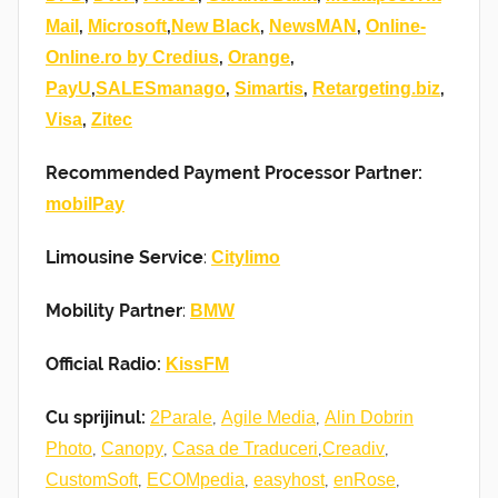
,
,
,
,
Mail
Microsoft
New Black
NewsMAN
Online-
,
,
Online.ro by Credius
Orange
,
,
,
,
PayU
SALESmanago
Simartis
Retargeting.biz
,
Visa
Zitec
Recommended Payment Processor Partner:
mobilPay
Limousine Service
:
Citylimo
Mobility Partner
:
BMW
Official Radio:
KissFM
Cu sprijinul:
,
,
2Parale
Agile Media
Alin Dobrin
,
,
,
,
Photo
Canopy
Casa de Traduceri
Creadiv
,
,
,
,
CustomSoft
ECOMpedia
easyhost
enRose