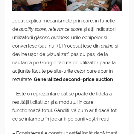
Jocul explică mecanismele prin care, în funcție
de
quality score
,
relevance score
și alți indicatori,
utilizatorii găsesc
business
-urile echipelor și
convertesc (sau nu :) ). Procesul iese din
online
și
devine ușor de „vizualizat” pas cu pas, de la
căutarea pe Google făcută de utilizator până la
acțiunile făcute pe site-urile celor care apar în
rezultate.
G
eneralized second
–
price auction
– Este o reprezentare cât se poate de fidelă a
realității licitațiilor și a modului în care
funcționează totul. Gândiți-vă cum ar fi dacă tot
ce se întâmplă în joc ar fi pe banii voștri reali.
– Ecosistemul e construit astfel încât dacă toată