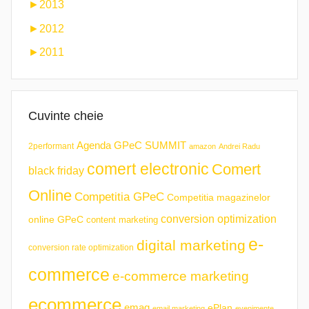
►
2013
►
2012
►
2011
Cuvinte cheie
Agenda GPeC SUMMIT
2performant
amazon
Andrei Radu
comert electronic
Comert
black friday
Online
Competitia GPeC
Competitia magazinelor
conversion optimization
online GPeC
content marketing
e-
digital marketing
conversion rate optimization
commerce
e-commerce marketing
ecommerce
emag
ePlan
email marketing
evenimente