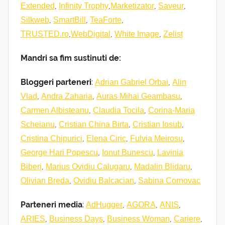
,
,
,
,
Extended
Infinity Trophy
Marketizator
Saveur
,
,
,
Silkweb
SmartBill
TeaForte
,
,
,
TRUSTED.ro
WebDigital
White Image
Zelist
Mandri sa fim sustinuti de:
Bloggeri parteneri
:
,
Adrian Gabriel Orbai
Alin
,
,
,
Vlad
Andra Zaharia
Auras Mihai Geambasu
,
,
Carmen Albisteanu
Claudia Tocila
Corina-Maria
,
,
,
Scheianu
Cristian China Birta
Cristian Iosub
,
,
,
Cristina Chipurici
Elena Ciric
Fulvia Meirosu
,
,
George Hari Popescu
Ionut Bunescu
Lavinia
,
,
,
Biberi
Marius Ovidiu Calugaru
Madalin Blidaru
,
,
Olivian Breda
Ovidiu Balcacian
Sabina Cornovac
Parteneri media
:
,
,
,
AdHugger
AGORA
ANIS
,
,
,
,
ARIES
Business Days
Business Woman
Cariere