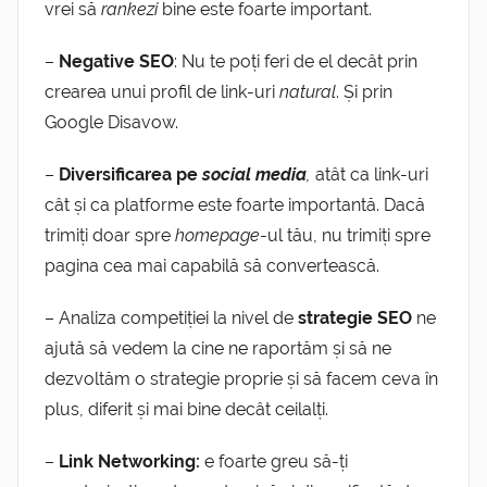
vrei să
rankezi
bine este foarte important.
–
Negative SEO
: Nu te poți feri de el decât prin
crearea unui profil de link-uri
natural
. Și prin
Google Disavow.
–
Diversificarea pe
social media
,
atât ca link-uri
cât și ca platforme este foarte importantă. Dacă
trimiți doar spre
homepage
-ul tău, nu trimiți spre
pagina cea mai capabilă să convertească.
– Analiza competiției la nivel de
strategie SEO
ne
ajută să vedem la cine ne raportăm și să ne
dezvoltăm o strategie proprie și să facem ceva în
plus, diferit și mai bine decât ceilalți.
–
Link Networking:
e foarte greu să-ți