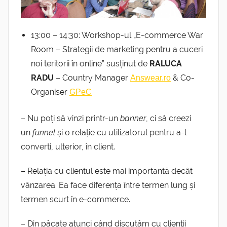
13:00 – 14:30: Workshop-ul „E-commerce War
Room – Strategii de marketing pentru a cuceri
noi teritorii în online” susținut de
RALUCA
RADU
– Country Manager
& Co-
Answear.ro
Organiser
GPeC
– Nu poți să vinzi printr-un
banner
, ci să creezi
un
funnel
și o relație cu utilizatorul pentru a-l
converti, ulterior, în client.
– Relația cu clientul este mai importantă decât
vânzarea. Ea face diferența între termen lung și
termen scurt în e-commerce.
– Din păcate atunci când discutăm cu clienții