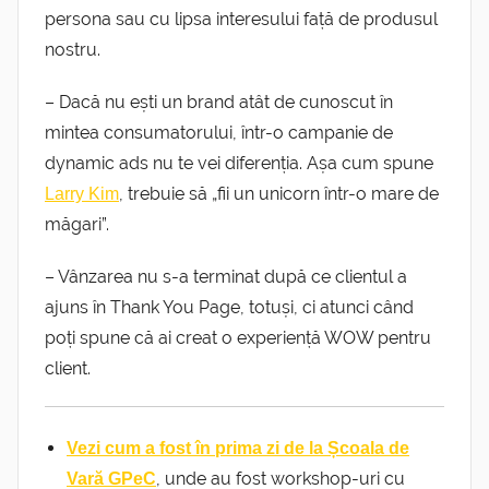
persona sau cu lipsa interesului față de produsul
nostru.
– Dacă nu ești un brand atât de cunoscut în
mintea consumatorului, într-o campanie de
dynamic ads nu te vei diferenția. Așa cum spune
, trebuie să „fii un unicorn într-o mare de
Larry Kim
măgari”.
– Vânzarea nu s-a terminat după ce clientul a
ajuns în Thank You Page, totuși, ci atunci când
poți spune că ai creat o experiență WOW pentru
client.
Vezi cum a fost în prima zi de la Școala de
, unde au fost workshop-uri cu
Vară GPeC