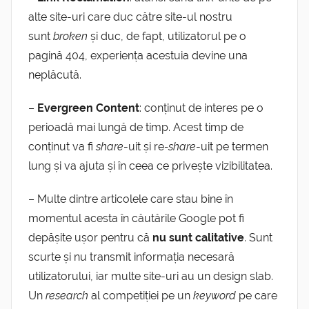
alte site-uri care duc către site-ul nostru
sunt
broken
și duc, de fapt, utilizatorul pe o
pagină 404, experiența acestuia devine una
neplăcută.
–
Evergreen Content
: conținut de interes pe o
perioadă mai lungă de timp. Acest timp de
conținut va fi
share
-uit și re
-share
-uit pe termen
lung și va ajuta și în ceea ce privește vizibilitatea.
– Multe dintre articolele care stau bine în
momentul acesta în căutările Google pot fi
depășite ușor pentru că
nu sunt calitative
. Sunt
scurte și nu transmit informația necesară
utilizatorului, iar multe site-uri au un design slab.
Un
research
al competiției pe un
keyword
pe care