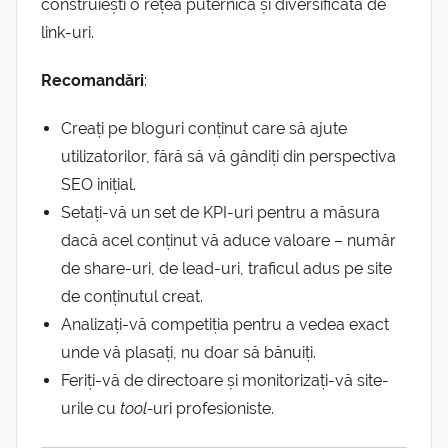
construiești o rețea puternică și diversificată de
link-uri.
Recomandări
:
Creați pe bloguri conținut care să ajute
utilizatorilor, fără să vă gândiți din perspectiva
SEO inițial.
Setați-vă un set de KPI-uri pentru a măsura
dacă acel conținut vă aduce valoare – număr
de share-uri, de lead-uri, traficul adus pe site
de conținutul creat.
Analizați-vă competiția pentru a vedea exact
unde vă plasați, nu doar să bănuiți.
Feriți-vă de directoare și monitorizați-vă site-
urile cu
tool-
uri profesioniste.