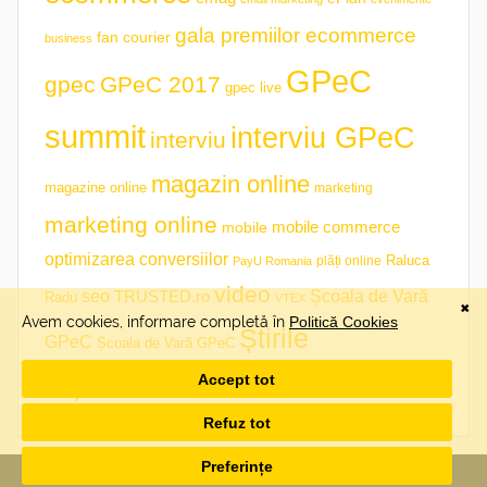
gala premiilor ecommerce
fan courier
business
GPeC
gpec
GPeC 2017
gpec live
summit
interviu GPeC
interviu
magazin online
magazine online
marketing
marketing online
mobile commerce
mobile
optimizarea conversiilor
plăți online
Raluca
PayU Romania
video
seo
TRUSTED.ro
Școala de Vară
Radu
VTEX
Știrile
GPeC
Școala de Vară GPeC
săptămânii