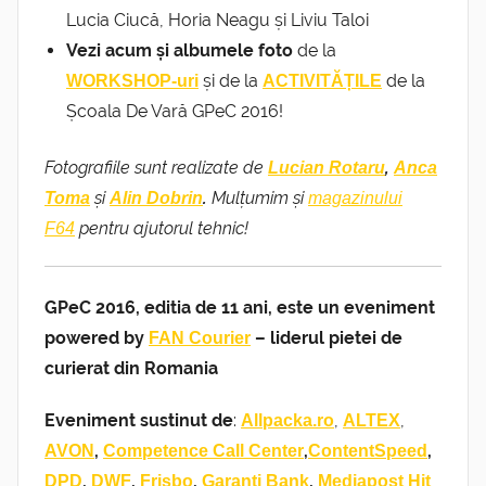
Lucia Ciucă, Horia Neagu și Liviu Taloi
Vezi acum și albumele foto
de la
și de la
de la
WORKSHOP-uri
ACTIVITĂȚILE
Școala De Vară GPeC 2016!
Fotografiile sunt realizate de
,
Lucian Rotaru
Anca
și
.
Mulțumim și
Toma
Alin Dobrin
magazinului
pentru ajutorul tehnic!
F64
GPeC 2016, editia de 11 ani, este un eveniment
powered by
– liderul pietei de
FAN Courier
curierat din Romania
Eveniment sustinut de
:
,
,
Allpacka.ro
ALTEX
,
,
,
AVON
Competence Call Center
ContentSpeed
,
,
,
,
DPD
DWF
Frisbo
Garanti Bank
Mediapost Hit