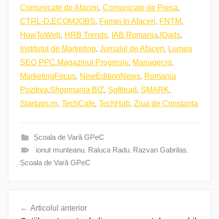
,
,
Comunicate de Afaceri
Comunicate de Presa
,
,
,
,
CTRL-D
ECOMJOBS
Femei In Afaceri
FNTM
,
,
,
,
HowToWeb
HRB Trends
IAB Romania
IQads
,
,
Institutul de Marketing
Jurnalul de Afaceri
Lumea
,
,
,
SEO PPC
Magazinul Progresiv
Manager.ro
,
,
MarketingFocus
NewEditionNews
Romania
,
,
,
,
Pozitiva
Shopmania BIZ
Softlead
SMARK
,
,
,
Startups.ro
TechCafe
TechHub
Ziua de Constanta
Școala de Vară GPeC
ionut munteanu
,
Raluca Radu
,
Razvan Gabrilas
,
Școala de Vară GPeC
Navigare
Articolul anterior
în