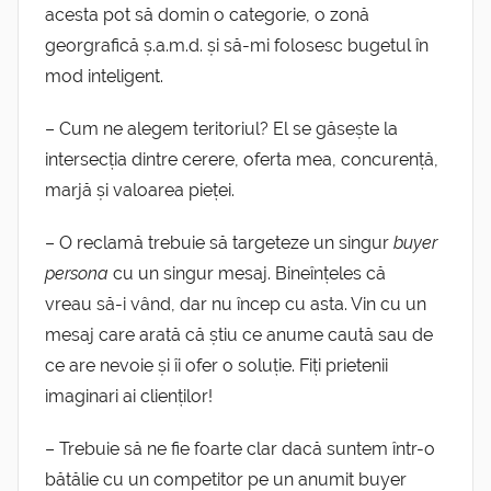
acesta pot să domin o categorie, o zonă
georgrafică ș.a.m.d. și să-mi folosesc bugetul în
mod inteligent.
– Cum ne alegem teritoriul? El se găsește la
intersecția dintre cerere, oferta mea, concurență,
marjă și valoarea pieței.
– O reclamă trebuie să targeteze un singur
buyer
persona
cu un singur mesaj. Bineînțeles că
vreau să-i vând, dar nu încep cu asta. Vin cu un
mesaj care arată că știu ce anume caută sau de
ce are nevoie și îi ofer o soluție. Fiți prietenii
imaginari ai clienților!
– Trebuie să ne fie foarte clar dacă suntem într-o
bătălie cu un competitor pe un anumit buyer