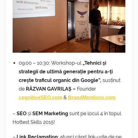
09:00 – 10:30: Workshop-ul
„Tehnici și
strategii de ultimă generație pentru a-ți
crește traficul organic din Google”,
susținut
de
RĂZVAN GAVRILAȘ –
Founder
&
cognitiveSEO.com
BrandMentions.com
–
SEO
și
SEM
Marketing
sunt pe locul 4 în topul
Hottest Skills 2015!
–
Link Reclamation
: atunci când link-urile de pe