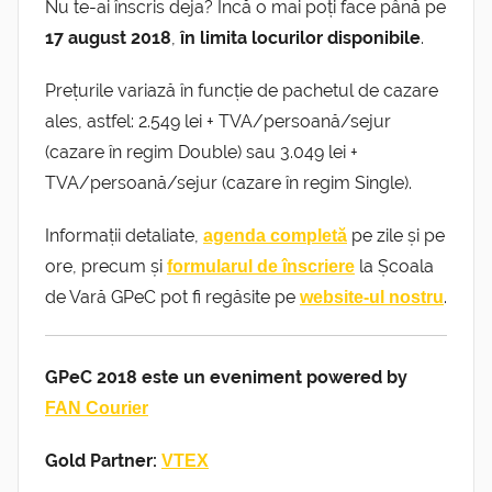
Nu te-ai înscris deja? Încă o mai poți face până pe
17 august 2018
,
în limita locurilor disponibile
.
Prețurile variază în funcție de pachetul de cazare
ales, astfel: 2.549 lei + TVA/persoană/sejur
(cazare în regim Double) sau 3.049 lei +
TVA/persoană/sejur (cazare în regim Single).
Informații detaliate,
pe zile și pe
agenda completă
ore, precum și
la Școala
formularul de înscriere
de Vară GPeC pot fi regăsite pe
.
website-ul nostru
GPeC 2018 este un eveniment powered by
FAN Courier
Gold Partner:
VTEX