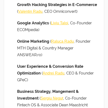
Growth Hacking Strategies in E-Commerce
(
, CEO Omniconvert)
Valentin Radu
Google Analytics
(
, Co-Founder
Liviu Taloi
ECOMpedia)
Online Marketing
(
, Founder
Raluca Radu
MTH Digital & Country Manager
ANSWEAR.ro)
User Experience & Conversion Rate
Optimization
(
, CEO & Founder
Andrei Radu
GPeC)
Business Strategy, Mangement &
Investment
(
, Co-Founder
Sergiu Neguț
Fintech OS & Associate Dean Maastricht