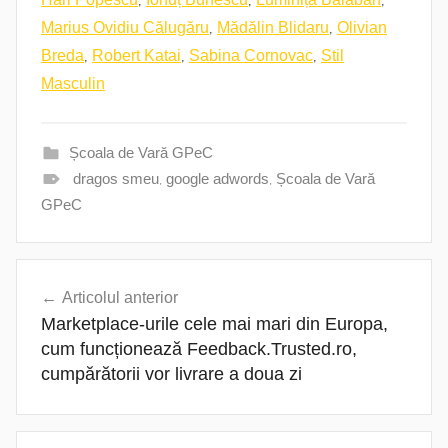
,
,
Marius Ovidiu Călugăru
Mădălin Blidaru
Olivian
,
,
,
Breda
Robert Katai
Sabina Cornovac
Stil
Masculin
Școala de Vară GPeC
dragos smeu
,
google adwords
,
Școala de Vară
GPeC
Navigare
Articolul anterior
în
Marketplace-urile cele mai mari din Europa,
articole
cum funcționează Feedback.Trusted.ro,
cumpărătorii vor livrare a doua zi