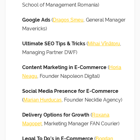
School of Management Romania)
Google Ads
(
, General Manager
Dragoș Smeu
Mavericks)
Ultimate SEO Tips & Tricks
(
,
Mihai Vînătoru
Managing Partner DWF)
Content Marketing in E-Commerce
(
Horia
, Founder Napoleon Digital)
Neagu
Social Media Presence for E-Commerce
(
, Founder Necktie Agency)
Marian Hurducaș
Delivery Options for Growth
(
Roxana
, Marketing Manager FAN Courier)
Magopeț
Legal To Do’s in E-Commerce
(
Bogdan