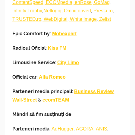
,
,
,
,
ContentSpeed
ECOMpedia
enRose
GoMag
,
,
,
,
Infinity Trophy
Netlogiq
Omniconvert
Presta.ro
,
,
,
TRUSTED.ro
WebDigital
White Image
Zelist
Epic Comfort by:
Mobexpert
Radioul Oficial
:
Kiss FM
Limousine Service
:
City Limo
Official car:
Alfa Romeo
Parteneri media principali
:
,
Business Review
&
Wall-Street
ecomTEAM
Mândri să fim susținuți de:
Parteneri media
:
,
,
,
AdHugger
AGORA
ANIS