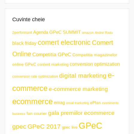
Cuvinte cheie
Agenda GPeC SUMMIT
2performant
amazon
Andrei Radu
comert electronic
Comert
black friday
Online
Competitia GPeC
Competitia magazinelor
conversion optimization
online GPeC
content marketing
e-
digital marketing
conversion rate optimization
commerce
e-commerce marketing
ecommerce
emag
ePlan
email marketing
evenimente
gala premiilor ecommerce
fan courier
business
GPeC
gpec
GPeC 2017
gpec live