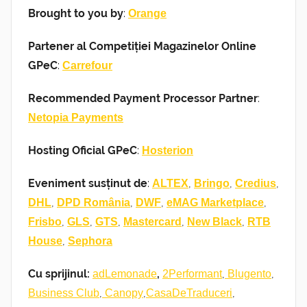
Brought to you by
:
Orange
Partener al Competiției Magazinelor Online
GPeC
:
Carrefour
Recommended Payment Processor Partner
:
Netopia Payments
Hosting Oficial GPeC
:
Hosterion
Eveniment susținut de
:
,
,
,
ALTEX
Bringo
Credius
,
,
,
,
DHL
DPD România
DWF
eMAG Marketplace
,
,
,
,
,
Frisbo
GLS
GTS
Mastercard
New Black
RTB
,
House
Sephora
Cu sprijinul:
,
,
,
adLemonade
2Performant
Blugento
,
,
,
Business Club
Canopy
CasaDeTraduceri