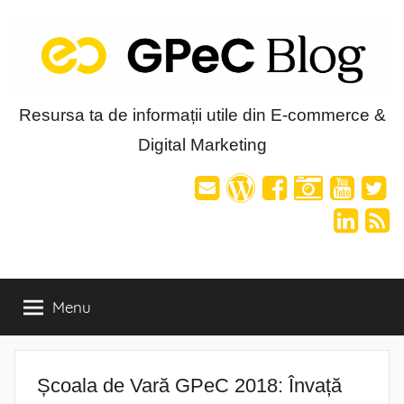
Skip
to
content
Blog-
Resursa ta de informații utile din E-commerce &
Digital Marketing
ul
GPeC
Menu
Școala de Vară GPeC 2018: Învață