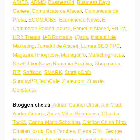
,
,
,
,
ARIES
ARMO
Business24
Business Days
,
,
Cariere
Comunicate de Afaceri
Comunicate de
,
,
,
Presa
ECOMJOBS
Ecommerce News
E-
,
,
,
,
Commerce Poland
edusa
Femei in Afaceri
FNTM
,
,
,
HRB Trends
IAB Romania
IQads
Institutul de
,
,
,
Marketing
Jurnalul de Afaceri
Lumea SEO PPC
,
,
,
Magazinul Progresiv
Manager.ro
MarketingFocus
,
,
NewEditionNews
Romania Pozitiva
Shopmania
,
,
,
,
BIZ
Softlead
SMARK
StartupCafe
,
,
,
SundayPR
TechCafe
Ziare.com
Ziua de
Constanta
Bloggeri oficiali:
,
,
Adrian Gabriel Orbai
Alin Vlad
,
,
Andra Zaharia
Auraș Mihai Geambașu
Claudia
,
,
,
Tocilă
Corina-Maria Scheianu
Cristian China Birta
,
,
,
Cristian Iosub
Dan Pandrea
Elena Cîrîc
George
,
,
,
Hari Popescu
Ionuț Bunescu
Luminița Balaban