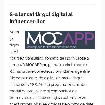
S-a lansat târgul digital al
influencer-ilor
Agen
ția
digita
lă Hit
Yourself Consulting, fondată de Florin Groze,a
lansează
MOCAPP.ro
, primul marketplace din
România care conectează brandurile, agenţiile
(de comunicare, de digital, de marketing) şi
influencerii. MOCAPP îşi propune să schimbe
modul de organizare al campaniilor de
promovare cu influenceri şi să automatizeze
acest proces. MOCAPP folosește o bază de date