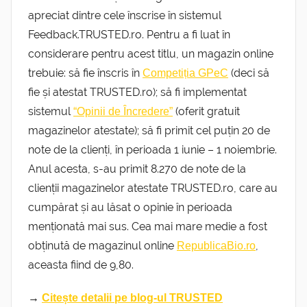
apreciat dintre cele înscrise în sistemul
Feedback.TRUSTED.ro. Pentru a fi luat în
considerare pentru acest titlu, un magazin online
trebuie: să fie înscris în
(deci să
Competiția GPeC
fie și atestat TRUSTED.ro); să fi implementat
sistemul
(oferit gratuit
“Opinii de Încredere”
magazinelor atestate); să fi primit cel puțin 20 de
note de la clienți, în perioada 1 iunie – 1 noiembrie.
Anul acesta, s-au primit 8.270 de note de la
clienții magazinelor atestate TRUSTED.ro, care au
cumpărat și au lăsat o opinie în perioada
menționată mai sus. Cea mai mare medie a fost
obținută de magazinul online
,
RepublicaBio.ro
aceasta fiind de 9,80.
→
Citește detalii pe blog-ul TRUSTED