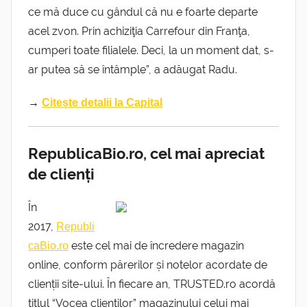
ce mă duce cu gândul că nu e foarte departe
acel zvon. Prin achiziţia Carrefour din Franţa,
cumperi toate filialele. Deci, la un moment dat, s-
ar putea să se întâmple”, a adăugat Radu.
→
Citește detalii la Capital
RepublicaBio.ro, cel mai apreciat
de clienți
În
2017,
Republi
este cel mai de încredere magazin
caBio.ro
online, conform părerilor și notelor acordate de
clienții site-ului. În fiecare an, TRUSTED.ro acordă
titlul “Vocea clienților” magazinului celui mai