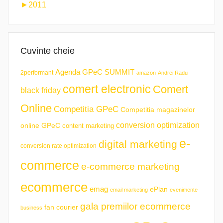
►
2011
Cuvinte cheie
Agenda GPeC SUMMIT
2performant
amazon
Andrei Radu
comert electronic
Comert
black friday
Online
Competitia GPeC
Competitia magazinelor
conversion optimization
online GPeC
content marketing
e-
digital marketing
conversion rate optimization
commerce
e-commerce marketing
ecommerce
emag
ePlan
email marketing
evenimente
gala premiilor ecommerce
fan courier
business