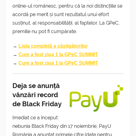
online-ul românesc, pentru că la noi distincțiile se
acordă pe merit și sunt rezultatul unui efort
susținut, al responsabilității, al faptelor. La GPeC,
premiile nu pot fi cumpărate.
→
Lista completă a câștigătorilor
→
Cum a fost ziua 1 la GPeC SUMMIT
→
Cum a fost ziua 1 la GPeC SUMMIT
Deja se anunță
vânzări record
de Black Friday
Imediat ce a început
nebunia Black Friday din 17 noiembrie, PayU
România a anunțat primele cifre (date pentru