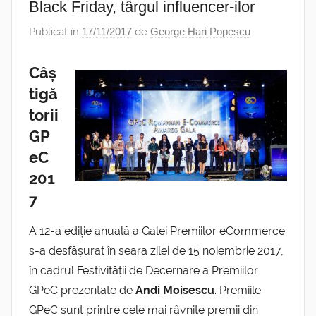
Black Friday, târgul influencer-ilor
Publicat în
17/11/2017
de
George Hari Popescu
Câș
tigă
torii
GP
eC
201
7
A 12-a ediție anuală a Galei Premiilor eCommerce
s-a desfășurat în seara zilei de 15 noiembrie 2017,
în cadrul Festivității de Decernare a Premiilor
GPeC prezentate de
Andi Moisescu
. Premiile
GPeC sunt printre cele mai râvnite premii din