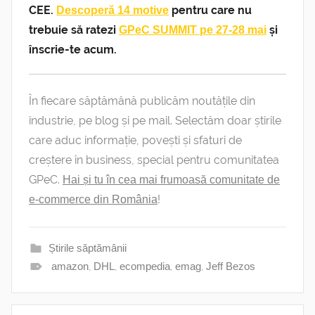
CEE.
pentru care nu
Descoperă 14 motive
trebuie să ratezi
și
GPeC SUMMIT pe 27-28 mai
înscrie-te acum.
În fiecare săptămână publicăm noutățile din
industrie, pe blog și pe mail. Selectăm doar știrile
care aduc informație, povești și sfaturi de
creștere în business, special pentru comunitatea
GPeC.
Hai și tu în cea mai frumoasă comunitate de
!
e-commerce din România
Știrile săptămânii
amazon
,
DHL
,
ecompedia
,
emag
,
Jeff Bezos