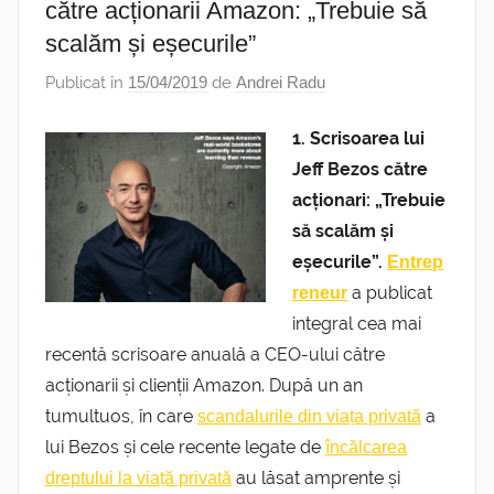
către acționarii Amazon: „Trebuie să
scalăm și eșecurile”
Publicat în
15/04/2019
de
Andrei Radu
1. Scrisoarea lui
Jeff Bezos către
acționari: „Trebuie
să scalăm și
eșecurile”.
Entrep
a publicat
reneur
integral cea mai
recentă scrisoare anuală a CEO-ului către
acționarii și clienții Amazon. După un an
tumultuos, în care
a
scandalurile din viața privată
lui Bezos și cele recente legate de
încălcarea
au lăsat amprente și
dreptului la viață privată