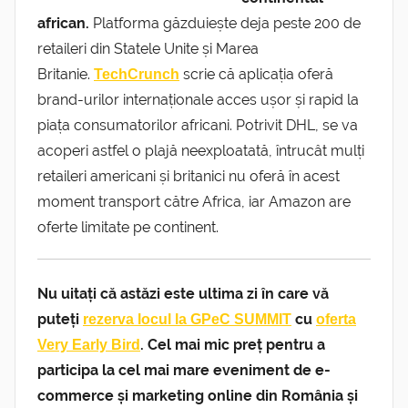
african.
Platforma găzduiește deja peste 200 de
retaileri din Statele Unite și Marea
Britanie.
scrie că aplicația oferă
TechCrunch
brand-urilor internaționale acces ușor și rapid la
piața consumatorilor africani. Potrivit DHL, se va
acoperi astfel o plajă neexploatată, întrucât mulți
retaileri americani și britanici nu oferă în acest
moment transport către Africa, iar Amazon are
oferte limitate pe continent.
Nu uitați că astăzi este ultima zi în care vă
puteți
cu
rezerva locul la GPeC SUMMIT
oferta
. Cel mai mic preț pentru a
Very Early Bird
participa la cel mai mare eveniment de e-
commerce și marketing online din România și