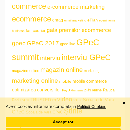
commerce
e-commerce marketing
ecommerce
emag
ePlan
email marketing
evenimente
gala premiilor ecommerce
fan courier
business
GPeC
gpec
GPeC 2017
gpec live
summit
interviu GPeC
interviu
magazin online
magazine online
marketing
marketing online
mobile commerce
mobile
optimizarea conversiilor
plăți online
Raluca
PayU Romania
video
seo
TRUSTED.ro
Școala de Vară
Radu
VTEX
Știrile
GPeC
Școala de Vară GPeC
săptămânii