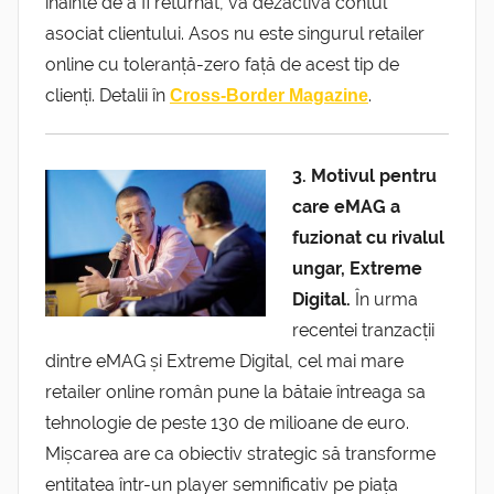
înainte de a fi returnat, va dezactiva contul
asociat clientului. Asos nu este singurul retailer
online cu toleranță-zero față de acest tip de
clienți. Detalii în
.
Cross-Border Magazine
3. Motivul pentru
care eMAG a
fuzionat cu rivalul
ungar, Extreme
Digital.
În urma
recentei tranzacții
dintre eMAG și Extreme Digital, cel mai mare
retailer online român pune la bătaie întreaga sa
tehnologie de peste 130 de milioane de euro.
Mișcarea are ca obiectiv strategic să transforme
entitatea într-un player semnificativ pe piața