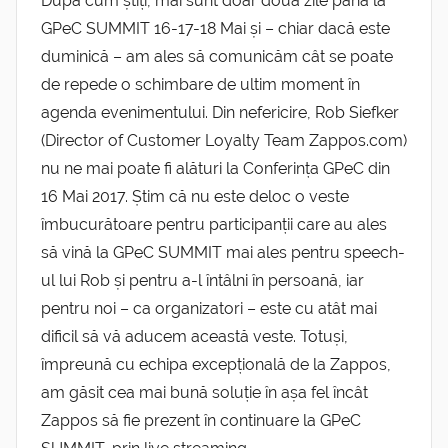
După cum știți, mai sunt doar două zile până la
GPeC SUMMIT 16-17-18 Mai și – chiar dacă este
duminică – am ales să comunicăm cât se poate
de repede o schimbare de ultim moment în
agenda evenimentului. Din nefericire, Rob Siefker
(Director of Customer Loyalty Team Zappos.com)
nu ne mai poate fi alături la Conferința GPeC din
16 Mai 2017. Știm că nu este deloc o veste
îmbucurătoare pentru participanții care au ales
să vină la GPeC SUMMIT mai ales pentru speech-
ul lui Rob și pentru a-l întâlni în persoană, iar
pentru noi – ca organizatori – este cu atât mai
dificil să vă aducem această veste. Totuși,
împreună cu echipa excepțională de la Zappos,
am găsit cea mai bună soluție în așa fel încât
Zappos să fie prezent în continuare la GPeC