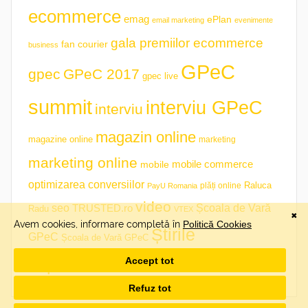
ecommerce
emag
ePlan
email marketing
evenimente
gala premiilor ecommerce
fan courier
business
GPeC
gpec
GPeC 2017
gpec live
summit
interviu GPeC
interviu
magazin online
magazine online
marketing
marketing online
mobile commerce
mobile
optimizarea conversiilor
plăți online
Raluca
PayU Romania
video
seo
TRUSTED.ro
Școala de Vară
Radu
VTEX
Știrile
GPeC
Școala de Vară GPeC
săptămânii