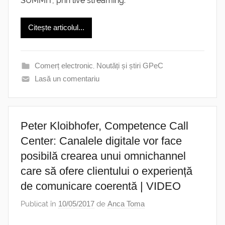
SUMMIT, prin live streaming.
Citește articolul...
Comerț electronic
,
Noutăți și știri GPeC
Lasă un comentariu
Peter Kloibhofer, Competence Call
Center: Canalele digitale vor face
posibilă crearea unui omnichannel
care să ofere clientului o experiență
de comunicare coerentă | VIDEO
Publicat în
10/05/2017
de
Anca Toma