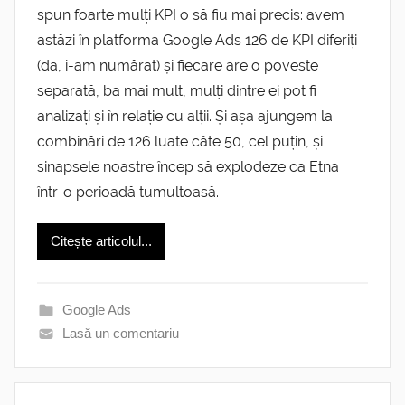
spun foarte mulți KPI o să fiu mai precis: avem
astăzi în platforma Google Ads 126 de KPI diferiți
(da, i-am numărat) și fiecare are o poveste
separată, ba mai mult, mulți dintre ei pot fi
analizați și în relație cu alții. Și așa ajungem la
combinări de 126 luate câte 50, cel puțin, și
sinapsele noastre încep să explodeze ca Etna
într-o perioadă tumultoasă.
Citește articolul...
Google Ads
Lasă un comentariu