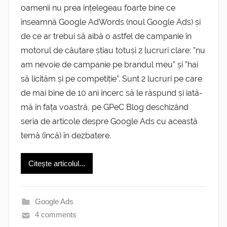
oamenii nu prea înțelegeau foarte bine ce
înseamnă Google AdWords (noul Google Ads) și
de ce ar trebui să aibă o astfel de campanie în
motorul de căutare știau totuși 2 lucruri clare: ”nu
am nevoie de campanie pe brandul meu” și ”hai
să licităm și pe competiție”. Sunt 2 lucruri pe care
de mai bine de 10 ani încerc să le răspund și iată-
mă în fața voastră, pe GPeC Blog deschizând
seria de articole despre Google Ads cu această
temă (încă) în dezbatere.
Citește articolul...
Google Ads
4 comments