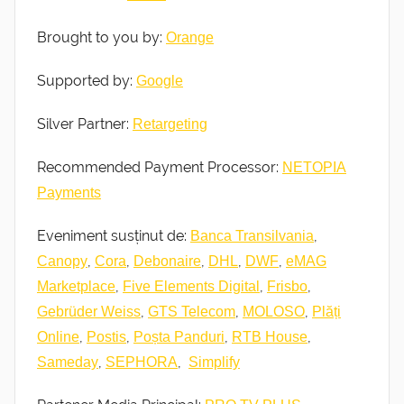
Brought to you by:
Orange
Supported by:
Google
Silver Partner:
Retargeting
Recommended Payment Processor:
NETOPIA
Payments
Eveniment susținut de:
,
Banca Transilvania
,
,
,
,
,
Canopy
Cora
Debonaire
DHL
DWF
eMAG
,
,
,
Marketplace
Five Elements Digital
Frisbo
,
,
,
Gebrüder Weiss
GTS Telecom
MOLOSO
Plăți
,
,
,
,
Online
Postis
Poșta Panduri
RTB House
,
,
Sameday
SEPHORA
Simplify