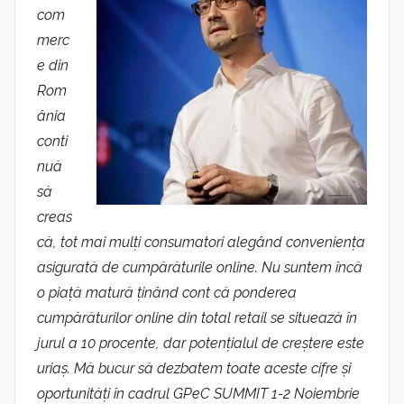
com
merc
e din
Rom
ânia
conti
nuă
să
creas
că, tot mai mulți consumatori alegând conveniența
asigurată de cumpărăturile online. Nu suntem încă
o piață matură ținând cont că ponderea
cumpărăturilor online din total retail se situează în
jurul a 10 procente, dar potențialul de creștere este
uriaș. Mă bucur să dezbatem toate aceste cifre și
oportunități în cadrul GPeC SUMMIT 1-2 Noiembrie