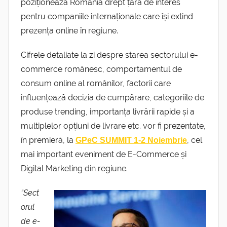
poziționează România drept țară de interes
pentru companiile internaționale care își extind
prezența online în regiune.
Cifrele detaliate la zi despre starea sectorului e-
commerce românesc, comportamentul de
consum online al românilor, factorii care
influențează decizia de cumpărare, categoriile de
produse trending, importanța livrării rapide și a
multiplelor opțiuni de livrare etc. vor fi prezentate,
în premieră, la
, cel
GPeC SUMMIT 1-2 Noiembrie
mai important eveniment de E-Commerce și
Digital Marketing din regiune.
“
Sect
orul
de e-