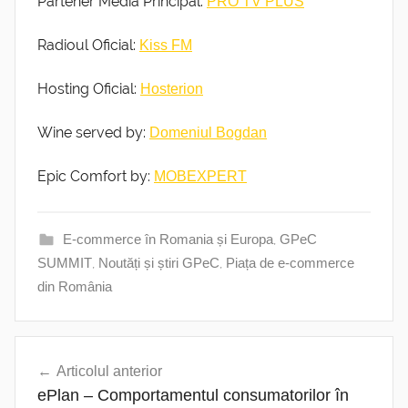
Partener Media Principal:
PRO TV PLUS
Radioul Oficial:
Kiss FM
Hosting Oficial:
Hosterion
Wine served by:
Domeniul Bogdan
Epic Comfort by:
MOBEXPERT
E-commerce în Romania și Europa
,
GPeC
SUMMIT
,
Noutăți și știri GPeC
,
Piața de e-commerce
din România
Navigare
Articolul anterior
în
ePlan – Comportamentul consumatorilor în