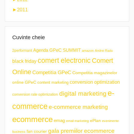
►
2011
Cuvinte cheie
Agenda GPeC SUMMIT
2performant
amazon
Andrei Radu
comert electronic
Comert
black friday
Online
Competitia GPeC
Competitia magazinelor
conversion optimization
online GPeC
content marketing
e-
digital marketing
conversion rate optimization
commerce
e-commerce marketing
ecommerce
emag
ePlan
email marketing
evenimente
gala premiilor ecommerce
fan courier
business