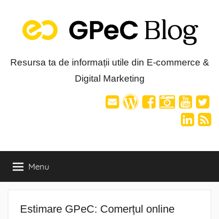
Skip
to
content
Blog-
Resursa ta de informații utile din E-commerce &
Digital Marketing
ul
GPeC
Menu
Estimare GPeC: Comerțul online