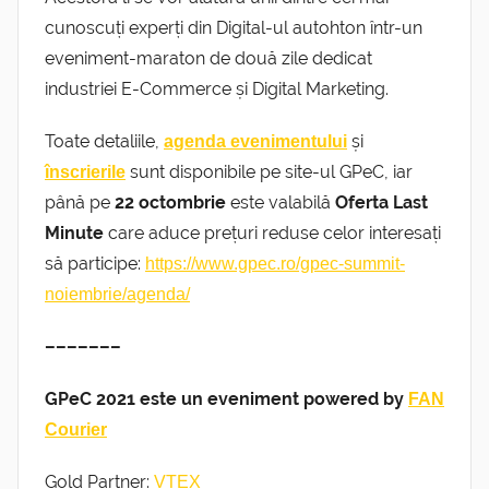
cunoscuți experți din Digital-ul autohton într-un
eveniment-maraton de două zile dedicat
industriei E-Commerce și Digital Marketing.
Toate detaliile,
și
agenda evenimentului
sunt disponibile pe site-ul GPeC, iar
înscrierile
până pe
22 octombrie
este valabilă
Oferta Last
Minute
care aduce prețuri reduse celor interesați
să participe:
https://www.gpec.ro/gpec-summit-
noiembrie/agenda/
–––––––
GPeC 2021 este un eveniment powered by
FAN
Courier
Gold Partner:
VTEX