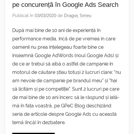
pe concurență în Google Ads Search
Publicat în
03/03/2020
de
Dragoș Smeu
După mai bine de 10 ani de experiență în
performance media, încă de pe vremea în care
oamenii nu prea înțelegeau foarte bine ce
înseamnă Google AdWords (noul Google Ads) și
de ce ar trebui să aibă o astfel de campanie în
motorul de căutare știau totuși 2 lucruri clare: ”nu
am nevoie de campanie pe brandul meu” și ”hai
să licităm și pe competiție”. Sunt 2 lucruri pe care
de mai bine de 10 ani încerc să le răspund și iată-
mă în fața voastră, pe GPeC Blog deschizând
seria de articole despre Google Ads cu această
temă (încă) în dezbatere.