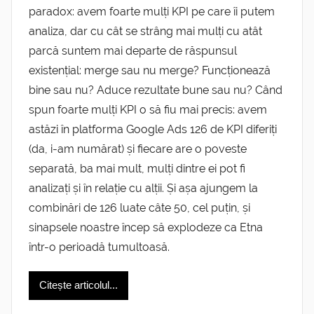
paradox: avem foarte mulți KPI pe care îi putem
analiza, dar cu cât se strâng mai mulți cu atât
parcă suntem mai departe de răspunsul
existențial: merge sau nu merge? Funcționează
bine sau nu? Aduce rezultate bune sau nu? Când
spun foarte mulți KPI o să fiu mai precis: avem
astăzi în platforma Google Ads 126 de KPI diferiți
(da, i-am numărat) și fiecare are o poveste
separată, ba mai mult, mulți dintre ei pot fi
analizați și în relație cu alții. Și așa ajungem la
combinări de 126 luate câte 50, cel puțin, și
sinapsele noastre încep să explodeze ca Etna
într-o perioadă tumultoasă.
Citește articolul...