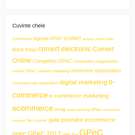
Cuvinte cheie
Agenda GPeC SUMMIT
2performant
amazon
Andrei Radu
comert electronic
Comert
black friday
Online
Competitia GPeC
Competitia magazinelor
conversion optimization
online GPeC
content marketing
e-
digital marketing
conversion rate optimization
commerce
e-commerce marketing
ecommerce
emag
ePlan
email marketing
evenimente
gala premiilor ecommerce
fan courier
business
GPeC
gpec
GPeC 2017
gpec live