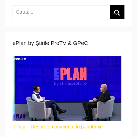
ePlan by Știrile ProTV & GPeC
ePlan – Despre e-commerce în pandemie