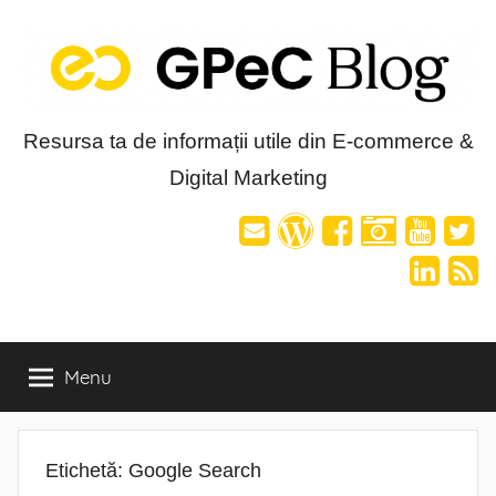
Skip
to
content
Blog-
Resursa ta de informații utile din E-commerce &
Digital Marketing
ul
GPeC
Menu
Etichetă:
Google Search