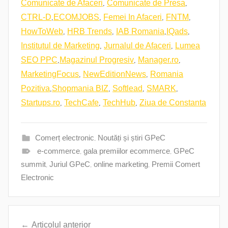
,
,
Comunicate de Afaceri
Comunicate de Presa
,
,
,
,
CTRL-D
ECOMJOBS
Femei In Afaceri
FNTM
,
,
,
,
HowToWeb
HRB Trends
IAB Romania
IQads
,
,
Institutul de Marketing
Jurnalul de Afaceri
Lumea
,
,
,
SEO PPC
Magazinul Progresiv
Manager.ro
,
,
MarketingFocus
NewEditionNews
Romania
,
,
,
,
Pozitiva
Shopmania BIZ
Softlead
SMARK
,
,
,
Startups.ro
TechCafe
TechHub
Ziua de Constanta
Comerț electronic
,
Noutăți și știri GPeC
e-commerce
,
gala premiilor ecommerce
,
GPeC
summit
,
Juriul GPeC
,
online marketing
,
Premii Comert
Electronic
Navigare
Articolul anterior