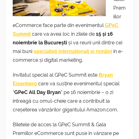
Prem
iilor
eCommerce face parte din evenimentul
GPeC
care va avea loc în zilele de
15 și 16
Summit
noiembrie la București
și va reuni unii dintre cei
mai buni
în e-
specialiști internaționali și români
commerce și digital marketing.
Invitatul special al GPeC Summit este
Bryan
care va susține evenimentul special
Eisenberg
“
GPeC All Day Bryan
” pe 16 noiembrie – o zi
întreagă cu omul-cheie care a contribuit la
creșeterea vânzărilor gigantului Amazon.com.
Biletele de acces la GPeC Summit & Gala
Premiilor eCommerce sunt puse în vânzare pe