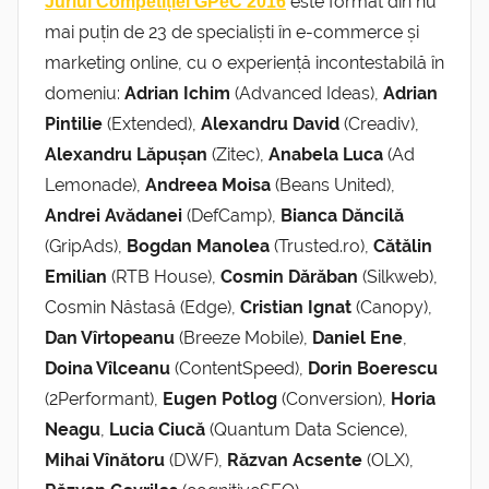
este format din nu
Juriul Competiției GPeC 2016
mai puțin de 23 de specialiști în e-commerce și
marketing online, cu o experiență incontestabilă în
domeniu:
Adrian Ichim
(Advanced Ideas),
Adrian
Pintilie
(Extended),
Alexandru David
(Creadiv),
Alexandru Lăpușan
(Zitec),
Anabela Luca
(Ad
Lemonade),
Andreea Moisa
(Beans United),
Andrei Avădanei
(DefCamp),
Bianca Dăncilă
(GripAds),
Bogdan Manolea
(Trusted.ro),
Cătălin
Emilian
(RTB House),
Cosmin Dărăban
(Silkweb),
Cosmin Năstasă (Edge),
Cristian Ignat
(Canopy),
Dan Vîrtopeanu
(Breeze Mobile),
Daniel Ene
,
Doina Vîlceanu
(ContentSpeed),
Dorin Boerescu
(2Performant),
Eugen Potlog
(Conversion),
Horia
Neagu
,
Lucia Ciucă
(Quantum Data Science),
Mihai Vînătoru
(DWF),
Răzvan Acsente
(OLX),