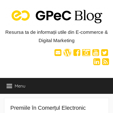
Skip
to
content
Blog-
Resursa ta de informații utile din E-commerce &
Digital Marketing
ul
GPeC
Menu
Premiile în Comerțul Electronic