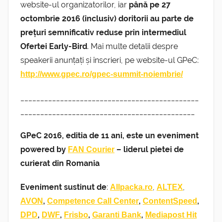
website-ul organizatorilor, iar
până pe 27
octombrie 2016 (inclusiv) doritorii au parte de
prețuri semnificativ reduse prin intermediul
Ofertei Early-Bird
. Mai multe detalii despre
speakerii anunțați și înscrieri, pe website-ul GPeC:
http://www.gpec.ro/gpec-summit-noiembrie/
_____________________________________________
____________________________________________
GPeC 2016, editia de 11 ani, este un eveniment
powered by
– liderul pietei de
FAN Courier
curierat din Romania
Eveniment sustinut de
:
,
,
Allpacka.ro
ALTEX
,
,
,
AVON
Competence Call Center
ContentSpeed
,
,
,
,
DPD
DWF
Frisbo
Garanti Bank
Mediapost Hit