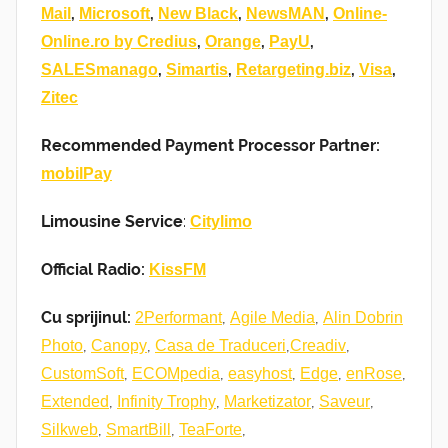
,
,
,
,
Mail
Microsoft
New Black
NewsMAN
Online-
,
,
,
Online.ro by Credius
Orange
PayU
,
,
,
,
SALESmanago
Simartis
Retargeting.biz
Visa
Zitec
Recommended Payment Processor Partner:
mobilPay
Limousine Service
:
Citylimo
Official Radio:
KissFM
Cu sprijinul:
,
,
2Performant
Agile Media
Alin Dobrin
,
,
,
,
Photo
Canopy
Casa de Traduceri
Creadiv
,
,
,
,
,
CustomSoft
ECOMpedia
easyhost
Edge
enRose
,
,
,
,
Extended
Infinity Trophy
Marketizator
Saveur
,
,
,
Silkweb
SmartBill
TeaForte