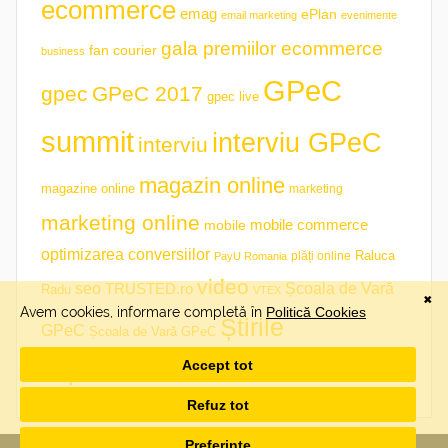
ecommerce
emag
ePlan
email marketing
evenimente
gala premiilor ecommerce
fan courier
business
GPeC
gpec
GPeC 2017
gpec live
summit
interviu GPeC
interviu
magazin online
magazine online
marketing
marketing online
mobile commerce
mobile
optimizarea conversiilor
plăți online
Raluca
PayU Romania
video
seo
TRUSTED.ro
Școala de Vară
Radu
VTEX
Știrile
GPeC
Școala de Vară GPeC
săptămânii