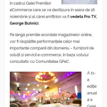
în cadrul Galei Premiilor
eCommerce care se va desfășura în seara de 16
noiembrie și al cărei amfitrion va fi
vedeta Pro TV,
George Buhnici
.
Pe lângă premiile acordate magazinelor online,
vor fi răsplătite performanțele celor mai
importante companii din domeniu – furnizorii de
soluții și servicii e-commerce, în baza votului
consultativ cu Comunitatea GPeC.
A 11-
a
ediție
anual
ă a
Galei