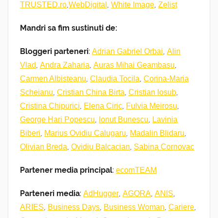
,
,
,
TRUSTED.ro
WebDigital
White Image
Zelist
Mandri sa fim sustinuti de:
Bloggeri parteneri
:
,
Adrian Gabriel Orbai
Alin
,
,
,
Vlad
Andra Zaharia
Auras Mihai Geambasu
,
,
Carmen Albisteanu
Claudia Tocila
Corina-Maria
,
,
,
Scheianu
Cristian China Birta
Cristian Iosub
,
,
,
Cristina Chipurici
Elena Ciric
Fulvia Meirosu
,
,
George Hari Popescu
Ionut Bunescu
Lavinia
,
,
,
Biberi
Marius Ovidiu Calugaru
Madalin Blidaru
,
,
Olivian Breda
Ovidiu Balcacian
Sabina Cornovac
Partener media principal
:
ecomTEAM
Parteneri media
:
,
,
,
AdHugger
AGORA
ANIS
,
,
,
,
ARIES
Business Days
Business Woman
Cariere