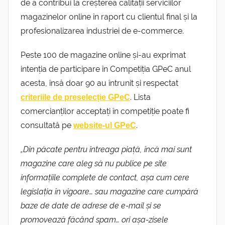
de a contribui la creșterea calității serviciilor
magazinelor online în raport cu clientul final și la
profesionalizarea industriei de e-commerce.
Peste 100 de magazine online și-au exprimat
intenția de participare în Competiția GPeC anul
acesta, însă doar 90 au întrunit și respectat
. Lista
criteriile de preselecție GPeC
comercianților acceptați în competiție poate fi
consultată pe
.
website-ul GPeC
„Din păcate pentru întreaga piață, încă mai sunt
magazine care aleg să nu publice pe site
informațiile complete de contact, așa cum cere
legislația în vigoare… sau magazine care cumpără
baze de date de adrese de e-mail și se
promovează făcând spam… ori așa-zisele