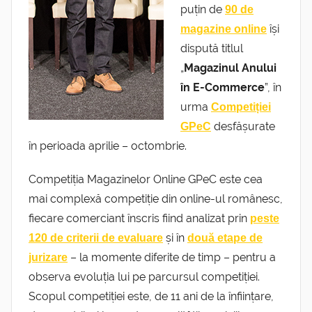
puțin de
90 de
își
magazine online
dispută titlul
„
Magazinul Anului
în E-Commerce
”, în
urma
Competiției
desfășurate
GPeC
în perioada aprilie – octombrie.
Competiția Magazinelor Online GPeC este cea
mai complexă competiție din online-ul românesc,
fiecare comerciant înscris fiind analizat prin
peste
și în
120 de criterii de evaluare
două etape de
– la momente diferite de timp – pentru a
jurizare
observa evoluția lui pe parcursul competiției.
Scopul competiției este, de 11 ani de la înființare,