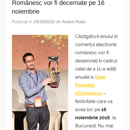
Românesc vor fi decernate pe 16
noiembrie
Publicat în
24/10/2016
de
Andrei Radu
Câștigătorii anului în
comerțul electronic
românesc vor fi
desemnați în cadrul
celei de a 11-a ediții
anuale a
Galei
Premiilor
–
eCommerce
festivitate care va
avea loc pe
16
noiembrie 2016
, la
București. Nu mai