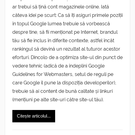
ar trebui să țină cont magazinele online. Iată
câteva idei pe scurt: Ca să îți asiguri primele poziții
în topul Google lumea trebuie să vorbească
despre tine, să fii menționat pe Internet, brandul
tău să fie inclus în diferite contexte, astfel încât
rankingul să devină un rezultat al tuturor acestor
eforturi. Dincolo de a optimiza site-ul din punct de
vedere tehnic (adică de a îndeplini Google
Guidelines for Webmasters, setul de reguli pe
care Google îl pune la dispoziția developerilor),
trebuie să ai content de bună calitate și linkuri
(mențiuni pe alte site-uri către site-ul tău).
Citește articolul...