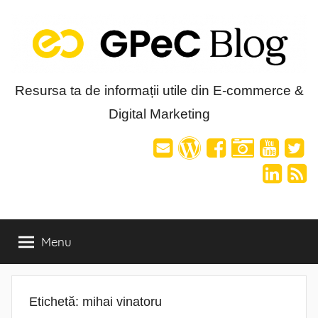
Skip
to
content
Blog-
Resursa ta de informații utile din E-commerce &
Digital Marketing
ul
GPeC
Menu
Etichetă:
mihai vinatoru