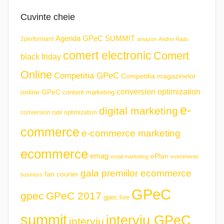
Cuvinte cheie
Agenda GPeC SUMMIT
2performant
amazon
Andrei Radu
comert electronic
Comert
black friday
Online
Competitia GPeC
Competitia magazinelor
conversion optimization
online GPeC
content marketing
e-
digital marketing
conversion rate optimization
commerce
e-commerce marketing
ecommerce
emag
ePlan
email marketing
evenimente
gala premiilor ecommerce
fan courier
business
GPeC
gpec
GPeC 2017
gpec live
summit
interviu GPeC
interviu