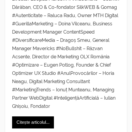
Dărăban, CEO & Co-fondator SilkWEB & Gomag
#Autenticitate – Raluca Radu, Owner MTH Digital
#GuerillaMarketing – Doina Vîlceanu, Business
Development Manager ContentSpeed
#DiversificareMedia – Dragoș Smeu, General
Manager Mavericks #NoBullshit – Răzvan
Acsente, Director de Marketing OLX România
#Optimizare – Eugen Potlog, Founder & Chief
Optimizer UX Studio #AnulProvocărilor – Horia
Neagu, Digital Marketing Consultant
#MarketingTrends – Ionuț Munteanu, Managing
Partner WebDigital #InteligențăArtificială – Iulian
Ghișoiu, Fondator
Citește articolul...