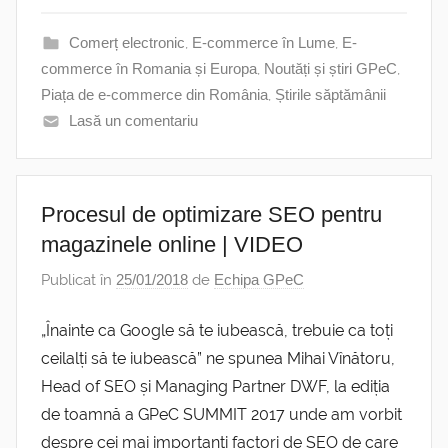
Comerț electronic
,
E-commerce în Lume
,
E-
commerce în Romania și Europa
,
Noutăți și știri GPeC
,
Piața de e-commerce din România
,
Știrile săptămânii
Lasă un comentariu
Procesul de optimizare SEO pentru
magazinele online | VIDEO
Publicat în
25/01/2018
de
Echipa GPeC
„Înainte ca Google să te iubească, trebuie ca toți
ceilalți să te iubească” ne spunea Mihai Vînătoru,
Head of SEO și Managing Partner DWF, la ediția
de toamnă a GPeC SUMMIT 2017 unde am vorbit
despre cei mai importanți factori de SEO de care