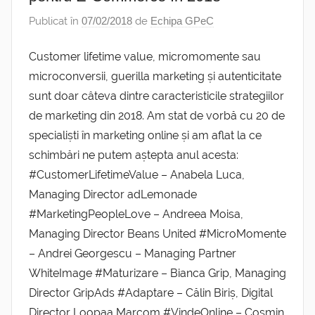
Publicat în
07/02/2018
de
Echipa GPeC
Customer lifetime value, micromomente sau
microconversii, guerilla marketing și autenticitate
sunt doar câteva dintre caracteristicile strategiilor
de marketing din 2018. Am stat de vorbă cu 20 de
specialiști în marketing online și am aflat la ce
schimbări ne putem aștepta anul acesta:
#CustomerLifetimeValue – Anabela Luca,
Managing Director adLemonade
#MarketingPeopleLove – Andreea Moisa,
Managing Director Beans United #MicroMomente
– Andrei Georgescu – Managing Partner
WhiteImage #Maturizare – Bianca Grip, Managing
Director GripAds #Adaptare – Călin Biriș, Digital
Director Loopaa Marcom #VindeOnline – Cosmin