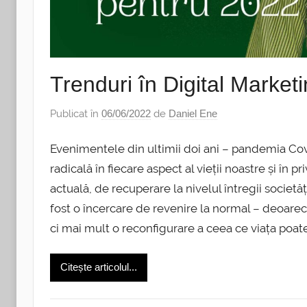
Trenduri în Digital Market
Publicat în
06/06/2022
de
Daniel Ene
Evenimentele din ultimii doi ani – pandemia Cov
radicală în fiecare aspect al vieții noastre și în 
actuală, de recuperare la nivelul întregii societăț
fost o încercare de revenire la normal – deoarece
ci mai mult o reconfigurare a ceea ce viața poate fi
Citește articolul...