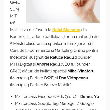
GPeC
SUM
MIT
(28
Mai) se va desfășura la
din
Hotel Sheraton
București și aduce participanților nu mai puțin de
5 Masterclass-uri cu speakeri internaționali și 1
Curs de E-Commerce și Marketing Online pentru
Începători susținut de
Raluca Radu
(Founder
MTH Digital) și
Andrei Radu
(CEO & Founder
GPeC) alături de invitații speciali
Mihai Vînătoru
(Managing Partner DWF) și
Dan Vîrtopeanu
(Managing Partner Breeze Mobile).
Masterclass Facebook Ads (3 ore) –
Dennis Yu
Masterclass Google Tag Manager / Google