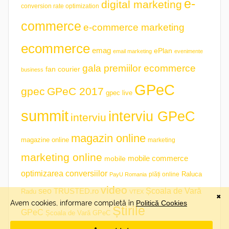
e-
digital marketing
conversion rate optimization
commerce
e-commerce marketing
ecommerce
emag
ePlan
email marketing
evenimente
gala premiilor ecommerce
fan courier
business
GPeC
gpec
GPeC 2017
gpec live
summit
interviu GPeC
interviu
magazin online
magazine online
marketing
marketing online
mobile commerce
mobile
optimizarea conversiilor
plăți online
Raluca
PayU Romania
video
seo
TRUSTED.ro
Școala de Vară
Radu
VTEX
Știrile
GPeC
Școala de Vară GPeC