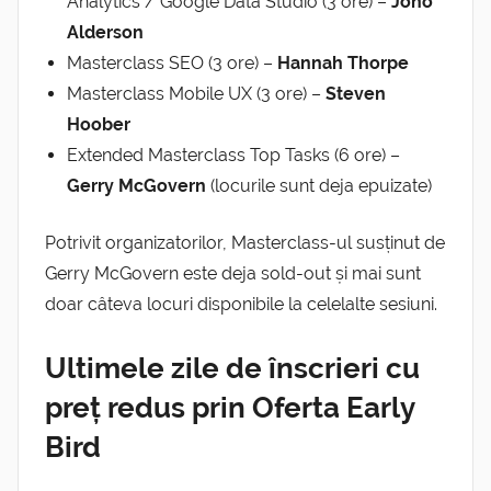
Analytics / Google Data Studio (3 ore) –
Jono
Alderson
Masterclass SEO (3 ore) –
Hannah Thorpe
Masterclass Mobile UX (3 ore) –
Steven
Hoober
Extended Masterclass Top Tasks (6 ore) –
Gerry McGovern
(locurile sunt deja epuizate)
Potrivit organizatorilor, Masterclass-ul susținut de
Gerry McGovern este deja sold-out și mai sunt
doar câteva locuri disponibile la celelalte sesiuni.
Ultimele zile de înscrieri cu
preț redus prin Oferta Early
Bird