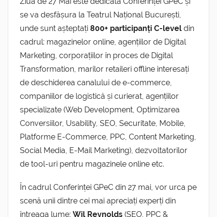
Ziua de 27 Mai este dedicată Conferinței GPeC și
se va desfășura la Teatrul Național București,
unde sunt așteptați
800+ participanți C-level
din
cadrul: magazinelor online, agențiilor de Digital
Marketing, corporațiilor în proces de Digital
Transformation, marilor retaileri offline interesați
de deschiderea canalului de e-commerce,
companiilor de logistică și curierat, agențiilor
specializate (Web Development, Optimizarea
Conversiilor, Usability, SEO, Securitate, Mobile,
Platforme E-Commerce, PPC, Content Marketing,
Social Media, E-Mail Marketing), dezvoltatorilor
de tool-uri pentru magazinele online etc.
În cadrul Conferinței GPeC din 27 mai, vor urca pe
scenă unii dintre cei mai apreciați experți din
întreaga lume:
Wil Reynolds
(SEO, PPC &