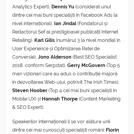
Analytics Expert),
Dennis Yu
(considerat unul
dintre cei mai buni specialiști în Facebook Ads la
nivel internațional),
Ian Jindal
(Fondatorul și
Redactorul Șef al prestigioasei publicații Internet
Retailing),
Karl Gilis
(numărul 3 la nivel mondial în
User Experience și Optimizarea Ratei de
Conversie),
Jono Alderson
(Best SEO Specialist
2018, conform Serpstat),
Gerry McGovern
(Top 5
mari vizionari care au adus o contribuție majoră
în dezvoltarea Web-ului, potrivit The Irish Times),
Steven Hoober
(Top 4 cei mai buni specialiști în
Mobile UX) și
Hannah Thorpe
(Content Marketing
& SEO Expert).
Speakerilor internaționali li se vor alătura unii
dintre cei mai cunoscuți specialiști români:
Florin