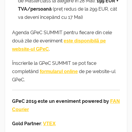
de Masterclass la alegere în 28 Mai):
199 EUR +
TVA/persoană
(preț redus de la 299 EUR, cât
va deveni începând cu 17 Mai)
Agenda GPeC SUMMIT pentru fiecare din cele
două zile de eveniment
este disponibilă pe
.
website-ul GPeC
Înscrierile la GPeC SUMMIT se pot face
completând
de pe website-ul
formularul online
GPeC.
GPeC 2019 este un eveniment powered by
FAN
Courier
Gold Partner
:
VTEX