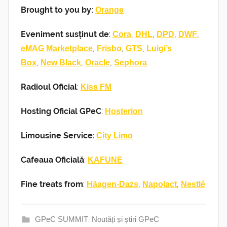
Brought to you by:
Orange
Eveniment susținut de
:
,
,
,
,
Cora
DHL
DPD
DWF
,
,
,
eMAG Marketplace
Frisbo
GTS
Luigi’s
,
,
,
Box
New Black
Oracle
Sephora
Radioul Oficial
:
Kiss FM
Hosting Oficial GPeC
:
Hosterion
Limousine Service
:
City Limo
Cafeaua Oficială
:
KAFUNE
Fine treats from
:
,
,
Häagen-Dazs
Napolact
Nestlé
GPeC SUMMIT
,
Noutăți și știri GPeC