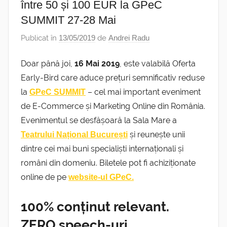
între 50 și 100 EUR la GPeC
SUMMIT 27-28 Mai
Publicat în
13/05/2019
de
Andrei Radu
Doar până joi,
16 Mai 2019
, este valabilă Oferta
Early-Bird care aduce prețuri semnificativ reduse
la
– cel mai important eveniment
GPeC SUMMIT
de E-Commerce și Marketing Online din România.
Evenimentul se desfășoară la Sala Mare a
și reunește unii
Teatrului Național București
dintre cei mai buni specialiști internaționali și
români din domeniu. Biletele pot fi achiziționate
online de pe
website-ul GPeC.
100% conținut relevant.
ZERO speech-uri