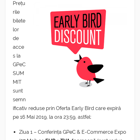
Prețu
rile
bilete
lor
de
acce
s la
GPeC
SUM
MIT
sunt
semn
ificativ reduse prin Oferta Early Bird care expiră
pe 16 Mai 2019, la ora 23:59, astfel:
Ziua 1 – Conferința GPeC & E-Commerce Expo