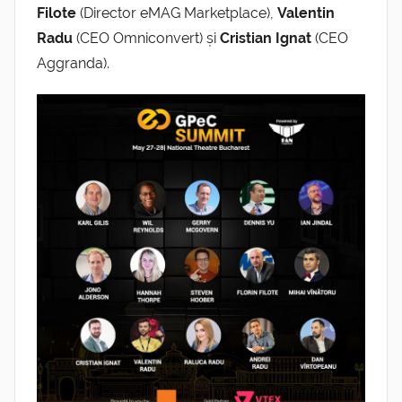
Filote
(Director eMAG Marketplace),
Valentin
Radu
(CEO Omniconvert) și
Cristian Ignat
(CEO
Aggranda).